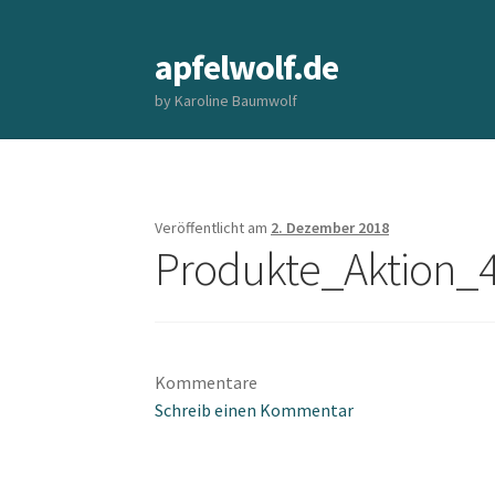
apfelwolf.de
Zur
Springe
Navigation
zum
by Karoline Baumwolf
springen
Inhalt
Start
Start
Veröffentlicht am
2. Dezember 2018
Produkte_Aktion_
Kommentare
Schreib einen Kommentar